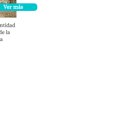
Ver más
ntidad
de la
a