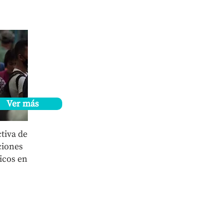
Ver más
tiva de
ciones
icos en