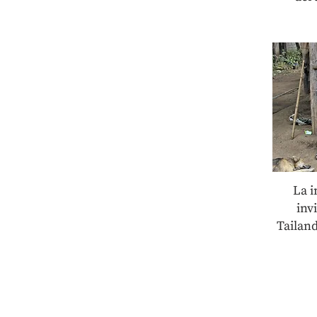
La i
inv
Tailan