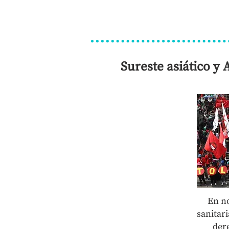
Sureste asiático y 
En n
sanitar
dere