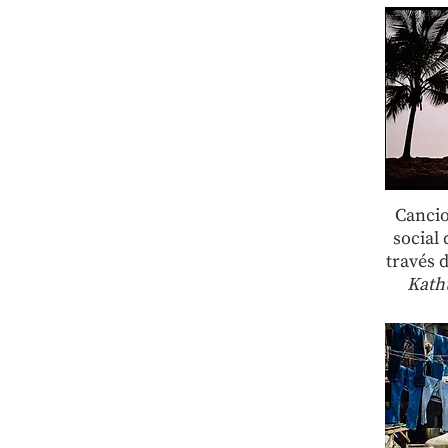
Cancion
social 
través 
Kath