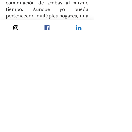
combinación de ambas al mismo
tiempo. Aunque yo pueda
pertenecer a múltiples hogares, una
parte de mí siempre va a ser
extranjera allá donde decida
construir un hogar. Por tanto, a la
pregunta de si Beijing sigue siendo
mi hogar respondería esto: siempre
seré una extranjera en Beijing, pero
Beijing será siempre mi hogar.
Mariya Yanishevskaya
Mariya Yanishevskaya obtuvo un máster