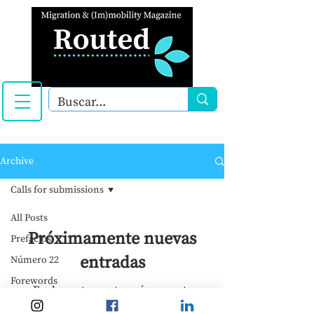
Archive
Calls for submissions
All Posts
Próximamente nuevas
Prefácios
entradas
Número 22
Forewords
Explora otras categorías en este
Calls for submissions
blog o vuelve más tarde.