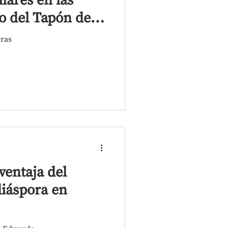
lares en las
so del Tapón del
eras
ventaja del
diáspora en