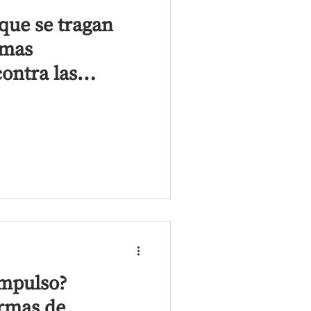
que se tragan
rmas
contra las
Afganistán
impulso?
rmas de