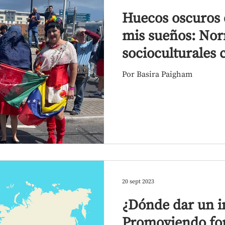
Huecos oscuros 
mis sueños: No
socioculturales 
mujeres LBQ en 
Por Basira Paigham
20 sept 2023
¿Dónde dar un 
Promoviendo fo