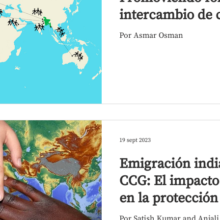
intercambio de c
la diáspora bang
Por Asmar Osman
19 sept 2023
Emigración india
CCG: El impacto
en la protección 
famil
Por Satish Kumar and Anjal