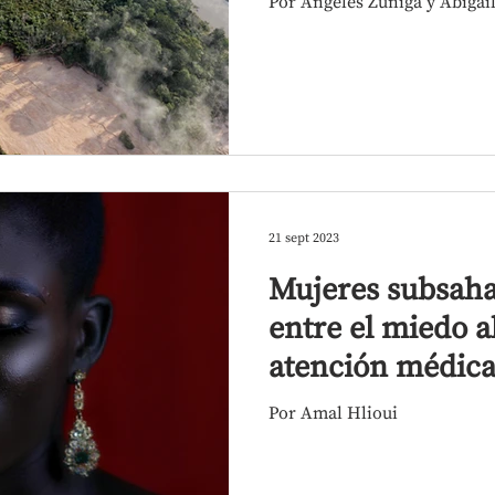
Por Ángeles Zúñiga y Abigai
21 sept 2023
Mujeres subsaha
entre el miedo a
atención médic
Por Amal Hlioui