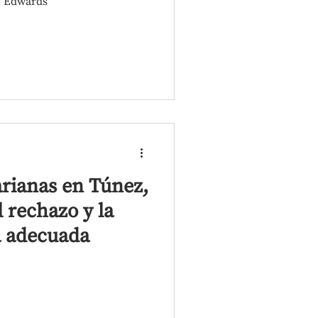
l Edwards
rianas en Túnez,
l rechazo y la
a adecuada