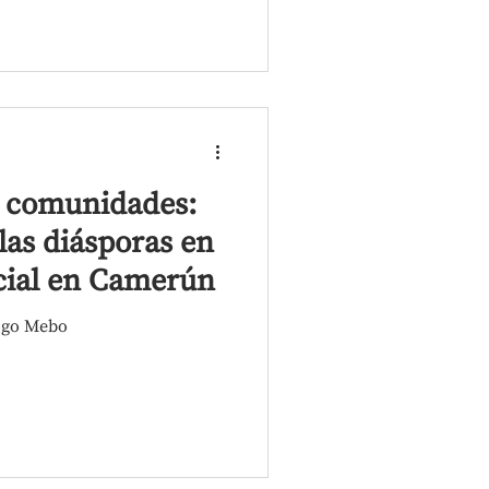
s comunidades:
 las diásporas en
ocial en Camerún
ogo Mebo