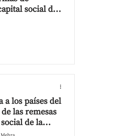
apital social de
ladesí
 a los países del
 de las remesas
social de la
i Mehra