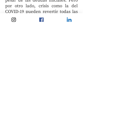
pesar de las deudas iniciales. Pero
por otro lado, crisis como la del
COVID-19 pueden revertir todas las
ganancias y sumir a los migrantes y
sus familias en una pobreza y
vulnerabilidad aún más profundas.
Ambos gobiernos deben tomar más
conciencia de las realidades de sus
vidas para protegerles mejor.
*
Cinco entrevistas han sido
realizadas a distancia con migrantes
bangladesíes en Qatar en abril de
2020. Para garantizar la
confidencialidad, se han empleados
pseudónimos.