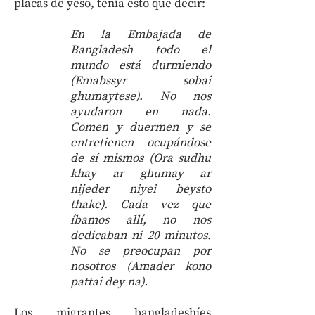
placas de yeso, tenía esto que decir:
En la Embajada de
Bangladesh todo el
mundo está durmiendo
(Emabssyr sobai
ghumaytese). No nos
ayudaron en nada.
Comen y duermen y se
entretienen ocupándose
de sí mismos (Ora sudhu
khay ar ghumay ar
nijeder niyei beysto
thake). Cada vez que
íbamos allí, no nos
dedicaban ni 20 minutos.
No se preocupan por
nosotros (Amader kono
pattai dey na).
Los migrantes bangladeshíes