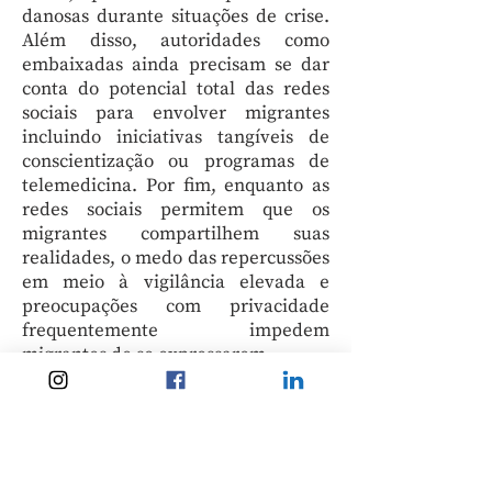
danosas durante situações de crise.
Além disso, autoridades como
embaixadas ainda precisam se dar
conta do potencial total das redes
sociais para envolver migrantes
incluindo iniciativas tangíveis de
conscientização ou programas de
telemedicina. Por fim, enquanto as
redes sociais permitem que os
migrantes compartilhem suas
realidades, o medo das repercussões
em meio à vigilância elevada e
preocupações com privacidade
frequentemente impedem
migrantes de se expressarem.
Apesar dessas lacunas na inclusão e
acessibilidade das redes sociais, a
pandemia colocou em foco o seu
potencial de
mudar a forma
como os