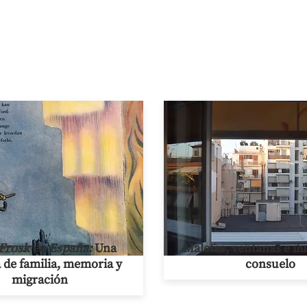
Frosk en España:
Una
Maletas, ventanas e il
a de familia, memoria y
consuelo
migración