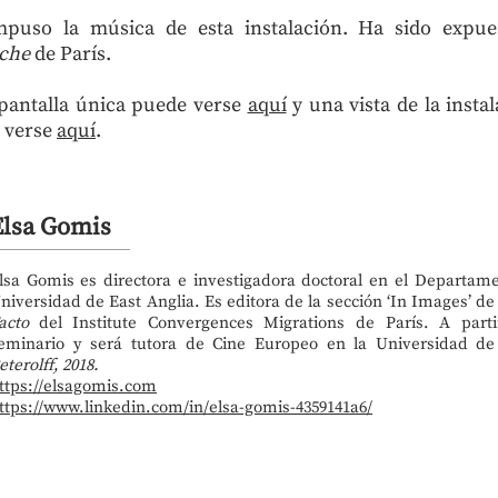
puso la música de esta instalación. Ha sido expues
nche
de París.
 pantalla única puede verse
aquí
y una vista de la instal
e verse
aquí
.
Elsa Gomis
lsa Gomis es directora e investigadora doctoral en el Departam
niversidad de East Anglia. Es editora de la sección ‘In Images’ de 
acto
del Institute Convergences Migrations de París. A parti
eminario y será tutora de Cine Europeo en la Universidad d
eterolff, 2018.
ttps://elsagomis.com
ttps://www.linkedin.com/in/elsa-gomis-4359141a6/