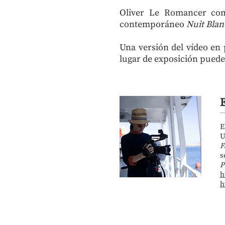
Oliver Le Romancer com
contemporáneo
Nuit Bla
Una versión del vídeo en
lugar de exposición pued
E
U
F
s
P
h
h