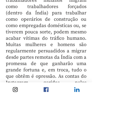
trabalhadores indianos migram
como trabalhadores forçados
(dentro da Índia) para trabalhar
como operários de construção ou
como empregadas domésticas ou, se
tiverem pouca sorte, podem mesmo
acabar vítimas do tráfico humano.
Muitas mulheres e homens são
regularmente persuadidos a migrar
desde partes remotas da Índia com a
promessa de que ganharão uma
grande fortuna e, em troca, tudo o
que obtêm é opressão. As contas do
Instagram geridas pelos
descendentes dos 'coolies' mostram-
nos um vislumbre do passado,
fornecendo-nos conteúdos como
fotografias antigas de documentos,
de família, de obras de arte, dos
armazéns e entrepostos de 'coolies' e
de outros edifícios e lugares