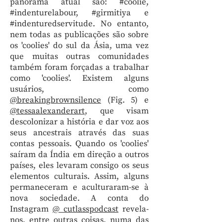
panorama atual são: #coolie,
#indenturelabour, #girmitiya e
#indenturedservitude. No entanto,
nem todas as publicações são sobre
os 'coolies' do sul da Ásia, uma vez
que muitas outras comunidades
também foram forçadas a trabalhar
como 'coolies'. Existem alguns
usuários, como
@breakingbrownsilence
(Fig. 5) e
@tessaalexanderart
, que visam
descolonizar a história e dar voz aos
seus ancestrais através das suas
contas pessoais. Quando os 'coolies'
saíram da Índia em direção a outros
países, eles levaram consigo os seus
elementos culturais. Assim, alguns
permaneceram e aculturaram-se à
nova sociedade. A conta do
Instagram
@ cutlasspodcast
revela-
nos, entre outras coisas, numa das