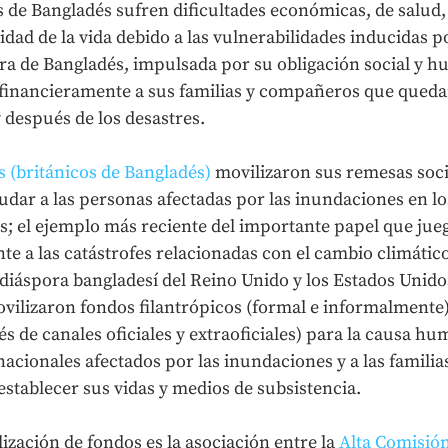
s de Bangladés sufren dificultades económicas, de salud,
idad de la vida debido a las vulnerabilidades inducidas p
ra de Bangladés, impulsada por su obligación social y hu
 financieramente a sus familias y compañeros que queda
 después de los desastres.
s (británicos de Bangladés)
 movilizaron sus remesas soci
ar a las personas afectadas por las inundaciones en los 
; el ejemplo más reciente del importante papel que jueg
nte a las catástrofes relacionadas con el cambio climático
 diáspora bangladesí del Reino Unido y los Estados Unid
ilizaron fondos filantrópicos (formal e informalmente) 
és de canales oficiales y extraoficiales) para la causa hu
nacionales afectados por las inundaciones y a las famili
stablecer sus vidas y medios de subsistencia.
zación de fondos es la asociación entre la 
Alta Comisión