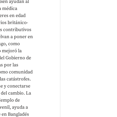
ién ayudan al 
a médica 
eres en edad 
ios británico-
s contributivos 
elvan a poner en 
sgo, como 
 mejoró la 
del Gobierno de 
s por las 
 como comunidad 
as catástrofes. 
e y conectarse 
 del cambio. La 
ejemplo de 
uvenil, ayuda a 
 en Bangladés 