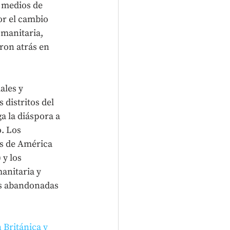
 medios de 
or el cambio 
manitaria, 
ron atrás en 
ales y 
distritos del 
a la diáspora a 
. Los 
os de América 
y los 
manitaria y 
as abandonadas 
 Británica y 