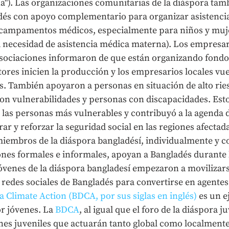
"). Las organizaciones comunitarias de la diáspora tamb
dés con apoyo complementario para organizar asistenci
e campamentos médicos, especialmente para niños y muj
a necesidad de asistencia médica materna). Los empresar
asociaciones informaron de que están organizando fondo
tores inicien la producción y los empresarios locales vu
. También apoyaron a personas en situación de alto rie
on vulnerabilidades y personas con discapacidades. Esto
 las personas más vulnerables y contribuyó a la agenda 
ar y reforzar la seguridad social en las regiones afectada
miembros de la diáspora bangladésí, individualmente y
ones formales e informales, apoyan a Bangladés durante l
jóvenes de la diáspora bangladesí empezaron a movilizars
 redes sociales de Bangladés para convertirse en agentes
 Climate Action (BDCA, por sus siglas en inglés)
 es un 
or jóvenes. La 
BDCA
, al igual que el foro de la diáspora j
es juveniles que actuarán tanto global como localmente