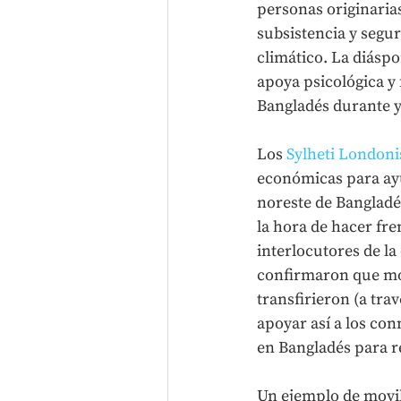
personas originaria
subsistencia y segur
climático. La diáspo
apoya psicológica y
Bangladés durante y
Los 
Sylheti Londoni
económicas para ayud
noreste de Bangladés
la hora de hacer fre
interlocutores de la
confirmaron que mov
transfirieron (a trav
apoyar así a los con
en Bangladés para re
Un ejemplo de movili