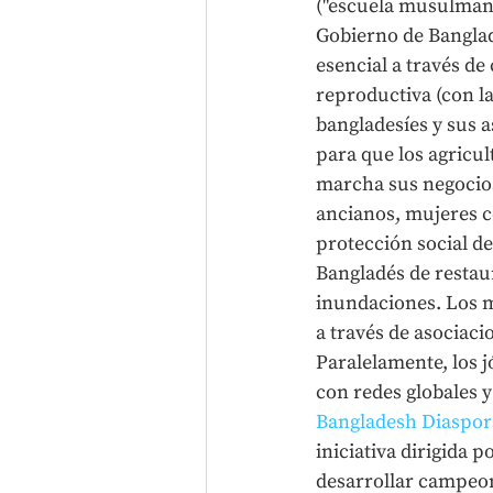
("escuela musulmana
Gobierno de Bangla
esencial a través d
reproductiva (con l
bangladesíes y sus 
para que los agricul
marcha sus negocios
ancianos, mujeres c
protección social de
Bangladés de restaur
inundaciones. Los 
a través de asociaci
Paralelamente, los 
con redes globales y
Bangladesh Diaspora
iniciativa dirigida p
desarrollar campeon