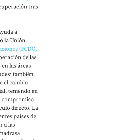
ecuperación tras 
ayuda a 
o la Unión 
aciones (FCDO, 
peración de las 
 en las áreas 
adesí también 
e el cambio 
al, teniendo en 
u compromiso 
ulo directo. La 
ntes países de 
 a las 
 madrasa 