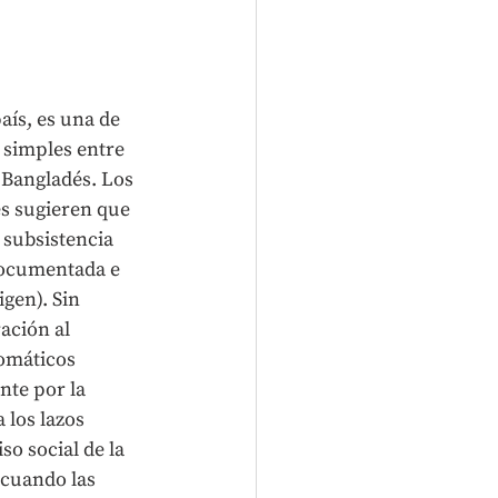
aís, es una de 
simples entre 
 Bangladés. Los 
s sugieren que 
 subsistencia 
documentada e 
gen). Sin 
ación al 
omáticos 
nte por la 
 los lazos 
o social de la 
 cuando las 