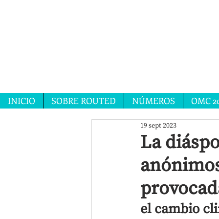
INICIO
SOBRE ROUTED
NÚMEROS
OMC 2
19 sept 2023
La diásp
anónimos 
provocad
el cambio cl