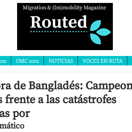
022
OMC 2022
NOTICIAS
VOCES EN RUTA
ora de Bangladés: Campeo
frente a las catástrofes
as por
imático