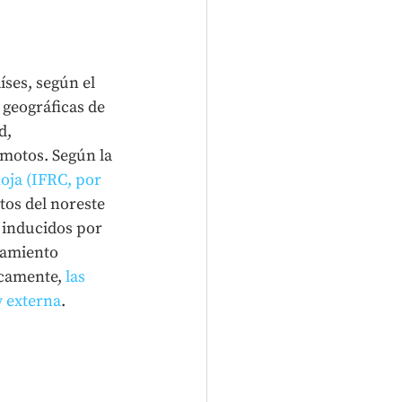
íses, según el
 geográficas de 
d, 
emotos. Según la 
oja (IFRC, por 
tos del noreste 
 inducidos por 
zamiento 
icamente, 
las 
y externa
.