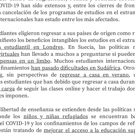
VID-19 han sido extensos y, entre los cierres de front
 la cancelación de los programas de estudios en el extra
nternacionales han estado entre los más afectados.
iantes eligieron regresar a sus países de origen como 
iesto los beneficios intangibles los estudios en el extr
a estudiantil en Londres
. En Suecia, las políticas m
irtuales
han llevado a muchos a preguntarse si pueden
spensas en un limbo
. Muchos estudiantes internacion
onfinamientos
han pasado dificultades en Sudáfrica
. Otr
, sin perspectivas de
regresar a casa en verano
,
s estudiantes que han debido que regresar a casa duran
e carga
de seguir las clases online y hacer el trabajo d
 les imponen.
a libertad de enseñanza se extienden desde las políticas
onde los
niños y niñas refugiados
se encuentran ba
el COVID-19 y los confinamientos de los campos de refu
están tratando de
mejorar el acceso a la educación su