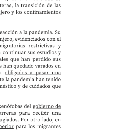
eras, la transición de las
njero y los confinamientos
reacción a la pandemia. Su
anjero, evidenciados con el
igratorias restrictivas y
 continuar sus estudios y
ales que han perdido sus
os han quedado varados en
 u
obligados a pasar una
te la pandemia han tenido
oméstico y de cuidados que
 xenófobas del
gobierno de
rreras para recibir una
giados. Por otro lado, en
perior
para los migrantes