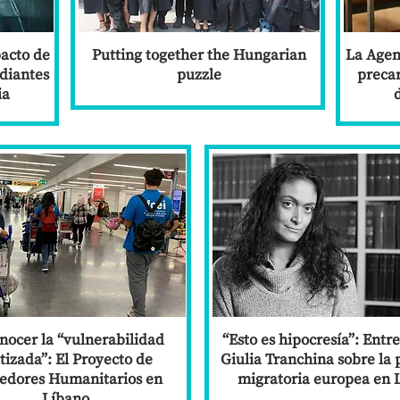
pacto de
Putting together the Hungarian
La Agen
diantes
puzzle
precar
ia
nocer la “vulnerabilidad
“Esto es hipocresía”: Entre
izada”: El Proyecto de
Giulia Tranchina sobre la p
edores Humanitarios en
migratoria europea en 
Líbano