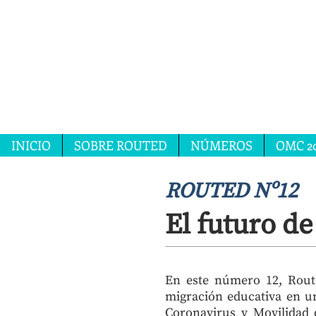
INICIO
SOBRE ROUTED
NÚMEROS
OMC 2
ROUTED Nº12
El futuro de
En este número 12, Route
migración educativa en 
Coronavirus y Movilidad
d