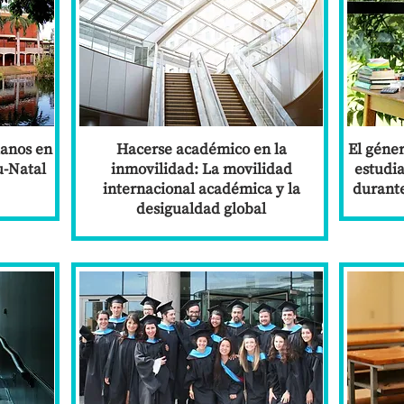
ianos en
Hacerse académico en la
El géner
u-Natal
inmovilidad: La movilidad
estudi
internacional académica y la
durant
desigualdad global