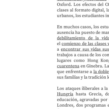
Oxford. Los efectos del CO
clases al formato digital,
urbanos, los estudiantes i
En muchos casos, los estud
ausencia ha puesto de manif
debilitamiento de la vid
el
comienzo de las clases v
a
encontrar sus vidas su
trabajos a causa de los c
lugares como Hong Kong
cuarentena
en Ginebra. La
que enfrentarse a
la dobl
sus familias y la tradición
Los ataques iliberales a l
Hungría
hasta Grecia, d
educación, agravadas por 
Londres, dos programas 