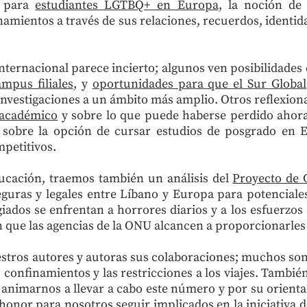
, para
estudiantes LGTBQ+ en Europa
, la noción de
amientos a través de sus relaciones, recuerdos, identid
internacional parece incierto; algunos ven posibilidades
ampus filiales
, y
oportunidades para que el Sur Global
nvestigaciones a un ámbito más amplio. Otros reflexion
 académico
y sobre lo que puede haberse perdido ahora
sobre la opción de cursar estudios de posgrado en E
petitivos.
ucación, traemos también un análisis del
Proyecto de 
eguras y legales entre Líbano y Europa para potenciale
iados se enfrentan a horrores diarios y a los esfuerzo
n que las agencias de la ONU alcancen a proporcionarles
tros autores y autoras sus colaboraciones; muchos son 
s confinamientos y las restricciones a los viajes. Tambi
 animarnos a llevar a cabo este número y por su orientac
honor para nosotros seguir implicados en la iniciativa 