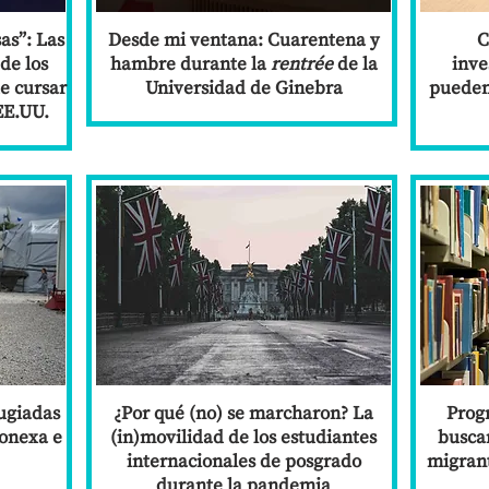
as”: Las
Desde mi ventana: Cuarentena y
C
de los
hambre durante la
rentrée
de la
inve
e cursar
Universidad de Ginebra
pueden 
EE.UU.
ugiadas
¿Por qué (no) se marcharon? La
Prog
conexa e
(in)movilidad de los estudiantes
buscan
internacionales de posgrado
migrant
durante la pandemia